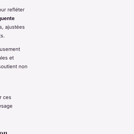
our refléter
quente
es, ajustées
s.
ieusement
les et
soutient non
ar ces
aysage
ion