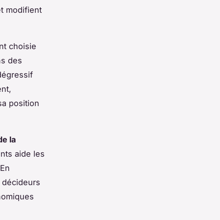
et modifient
nt choisie
ns des
dégressif
nt,
sa position
de la
nts aide les
 En
s décideurs
onomiques