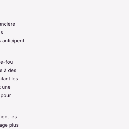
ancière
es
 anticipent
de-fou
ce à des
itant les
t une
 pour
ment les
mage plus