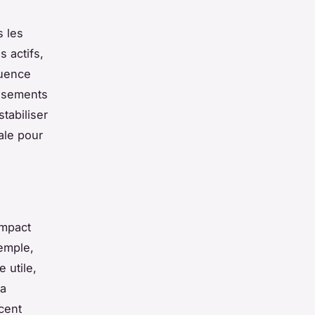
s les
s actifs,
luence
issements
tabiliser
ale pour
impact
xemple,
 utile,
la
cent