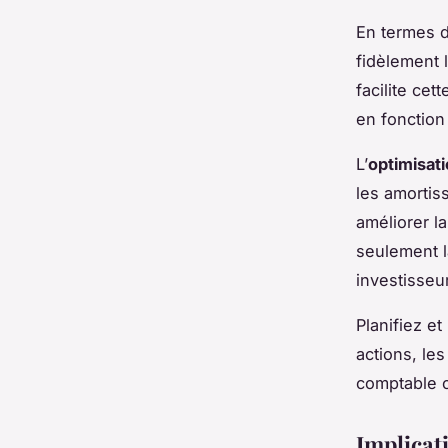
En termes 
fidèlement 
facilite cet
en fonctio
L’
optimisati
les amortis
améliorer l
seulement l
investisseur
Planifiez e
actions, le
comptable 
Implicati