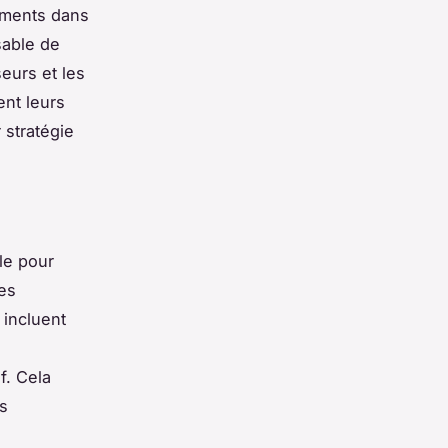
léments dans
sable de
seurs et les
ent leurs
 stratégie
le pour
es
incluent
f. Cela
ts