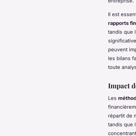
entreprise.
Il est esse
rapports fi
tandis que 
significati
peuvent impa
les bilans 
toute anal
Impact d
Les
méthod
financièrem
répartit de 
tandis que 
concentrant