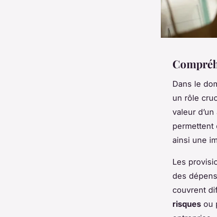
Compréhe
Dans le do
un rôle cru
valeur d’un
permettent d
ainsi une im
Les provisi
des dépense
couvrent di
risques
ou p