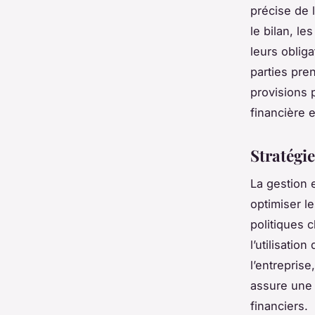
précise de 
le bilan, l
leurs oblig
parties pre
provisions 
financière
Stratégi
La gestion 
optimiser l
politiques 
l’utilisati
l’entrepris
assure une 
financiers.