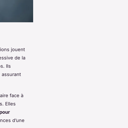
sions
jouent
essive de la
. Ils
, assurant
aire face à
s. Elles
 pour
ances d’une