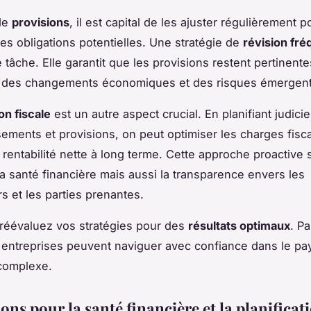
de
provisions
, il est capital de les ajuster régulièrement p
les obligations potentielles. Une stratégie de
révision fré
te tâche. Elle garantit que les provisions restent pertinent
n des changements économiques et des risques émergent
on fiscale
est un autre aspect crucial. En planifiant judic
sements et provisions, on peut optimiser les charges fisca
a rentabilité nette à long terme. Cette approche proactive 
a santé financière mais aussi la transparence envers les
s et les parties prenantes.
t réévaluez vos stratégies pour des
résultats optimaux
. P
s entreprises peuvent naviguer avec confiance dans le p
complexe.
ons pour la santé financière et la planificat