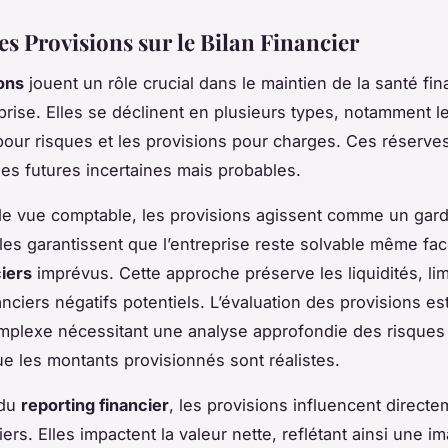
es Provisions sur le Bilan Financier
ons
jouent un rôle crucial dans le maintien de la santé fin
prise. Elles se déclinent en plusieurs types, notamment l
pour risques
et les
provisions pour charges
. Ces réserves
s futures incertaines mais probables.
de vue comptable, les provisions agissent comme un gar
Elles garantissent que l’entreprise reste solvable même fa
ciers
imprévus. Cette approche préserve les liquidités, lim
anciers négatifs potentiels. L’évaluation des provisions es
mplexe nécessitant une analyse approfondie des risques
ue les montants provisionnés sont réalistes.
 du
reporting financier
, les provisions influencent directe
iers. Elles impactent la valeur nette, reflétant ainsi une i