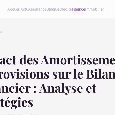
Accueil
Actu
Assurance
Banque
Credits
Finance
Immobilier
e
act des Amortisseme
rovisions sur le Bila
ncier : Analyse et
tégies