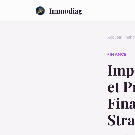
Immodiag
Accueil
›
Financ
FINANCE
Imp
et P
Fina
Stra