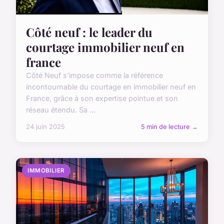
Côté neuf : le leader du
courtage immobilier neuf en
france
Côté Neuf s'impose comme la référence
incontournable du courtage en immobilier neuf en
France, grâce à son expertise pointue et son
réseau étendu. Sa ...
24 juin 2025
5 min de lecture →
IMMOBILIER